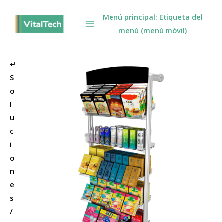
Omitir
Menú principal: Etiqueta del
e
menú (menú móvil)
ir
al
contenido
↵
S
o
l
u
c
i
o
n
e
s
/