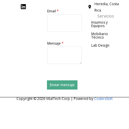
c
n
s
Heredia, Costa
e
k
t
Rica
Email
*
b
e
a
Servicios
o
d
g
Insumos y
o
i
r
Equipos
k
n
a
Mobiliario
m
Técnico
Mensaje
*
Lab Design
Enviar mensaje
Copyright © 2026 VitalTech Corp | Powered by
CodersSoft