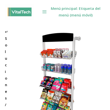
Omitir
Menú principal: Etiqueta del
e
menú (menú móvil)
ir
al
contenido
↵
S
o
l
u
c
i
o
n
e
s
/