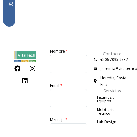
visualización
doble cara.
Nombre
*
Contacto
+506 7035 9732
F
L
I
gerencia@vitaltechc
a
i
n
c
n
s
Heredia, Costa
e
k
t
Rica
Email
*
b
e
a
Servicios
o
d
g
Insumos y
o
i
r
Equipos
k
n
a
Mobiliario
m
Técnico
Mensaje
*
Lab Design