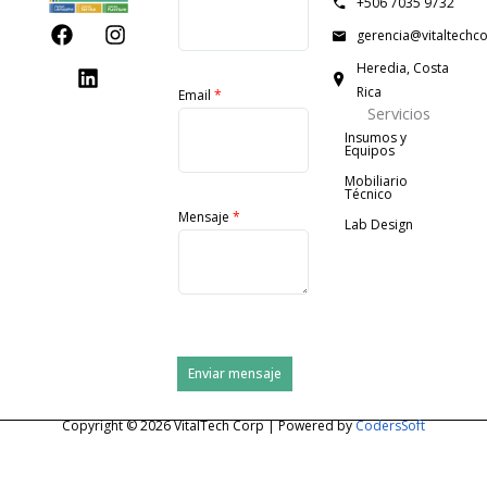
+506 7035 9732
F
L
I
gerencia@vitaltechc
a
i
n
c
n
s
Heredia, Costa
e
k
t
Rica
Email
*
b
e
a
Servicios
o
d
g
Insumos y
o
i
r
Equipos
k
n
a
Mobiliario
m
Técnico
Mensaje
*
Lab Design
Enviar mensaje
Copyright © 2026 VitalTech Corp | Powered by
CodersSoft