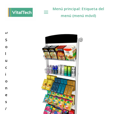
Omitir
Menú principal: Etiqueta del
e
menú (menú móvil)
ir
al
contenido
↵
S
o
l
u
c
i
o
n
e
s
/