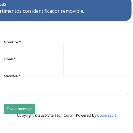
cas
timentos con identificador removible.
Nombre
*
Email
*
Mensaje
*
Enviar mensaje
Copyright © 2026 VitalTech Corp | Powered by
CodersSoft