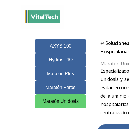
Omitir
e
ir
al
contenido
↵
Solucione
AXYS 100
Hospitalaria
Hydros RIO
Maratón Uni
Especializado
Maratón Plus
unidosis y s
evitar error
Maratón Paros
de aluminio 
Maratón Unidosis
hospitalar
centralizado 