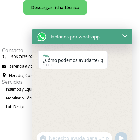
Descargar ficha técnica
Háblanos por whatsapp
Contacto
Amy
+506 7035 9732
¿Cómo podemos ayudarte? :)
13:10
gerencia@vitaltechcorp.com
Heredia, Costa Rica
Servicios
Insumos y Equipos
Mobiliario Técnico
Lab Design
"+chaty_settings.lang.emoji_picker+"
undefined