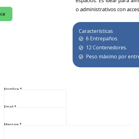
espacios. Es ideal para al
o administrativos con acces
ica
Características
6 Entrepaños.
12 Contenedores.
Peso máximo por entre
Nombre
*
Email
*
Mensaje
*