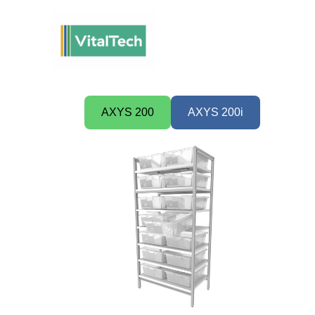
Omitir
e
ir
al
contenido
AXYS 200
AXYS 200i