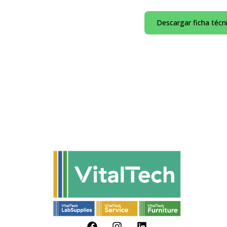
Descargar ficha técn
F
I
L