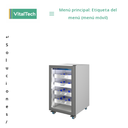
Omitir
Menú principal: Etiqueta del
e
menú (menú móvil)
ir
al
contenido
↵
S
o
l
u
c
i
o
n
e
s
/