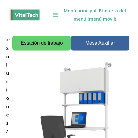
Omitir
Menú principal: Etiqueta del
e
menú (menú móvil)
ir
al
contenido
↵
Estación de trabajo
Mesa Auxiliar
S
o
l
u
c
i
o
n
e
s
/