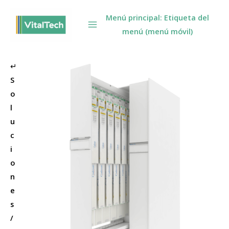
Omitir
Menú principal: Etiqueta del
e
menú (menú móvil)
ir
al
contenido
↵
S
o
l
u
c
i
o
n
e
s
/