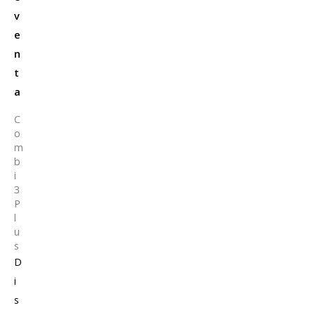
v
e
n
t
a
C
o
m
b
i
3
P
l
u
s
D
i
s