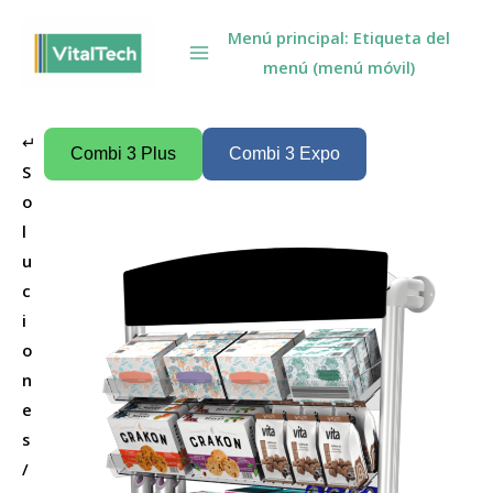
Omitir
Menú principal: Etiqueta del
e
menú (menú móvil)
ir
al
contenido
↵
Combi 3 Plus
Combi 3 Expo
S
o
l
u
c
i
o
n
e
s
/