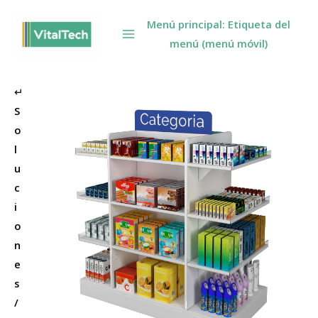
Omitir
Menú principal: Etiqueta del
e
menú (menú móvil)
ir
al
contenido
↵
S
o
l
u
c
i
o
n
e
s
/