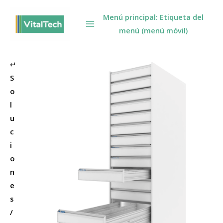
Omitir
Menú principal: Etiqueta del
e
menú (menú móvil)
ir
al
contenido
↵
S
o
l
u
c
i
o
n
e
s
/