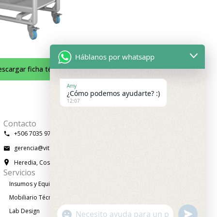
Háblanos por whatsapp
scargar ficha técnica
Amy
¿Cómo podemos ayudarte? :)
12:07
Contacto
+506 7035 9732
gerencia@vitaltechcorp.com
Heredia, Costa Rica
Servicios
Insumos y Equipos
Mobiliario Técnico
Lab Design
"+chaty_settings.lang.emoji_picker+"
undefined