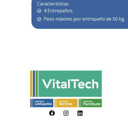
Características
4 Entrepaños.
Peso máximo por entrepaño de 50 kg.
F
I
L
a
n
i
c
s
n
e
t
k