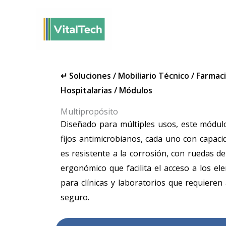
Omitir
e
ir
al
contenido
↵
Soluciones
/
Mobiliario Técnico
/
Farmaci
Hospitalarias
/
Módulos
Multipropósito
Diseñado para múltiples usos, este módul
fijos antimicrobianos, cada uno con capaci
es resistente a la corrosión, con ruedas de
ergonómico que facilita el acceso a los e
para clínicas y laboratorios que requiere
seguro.