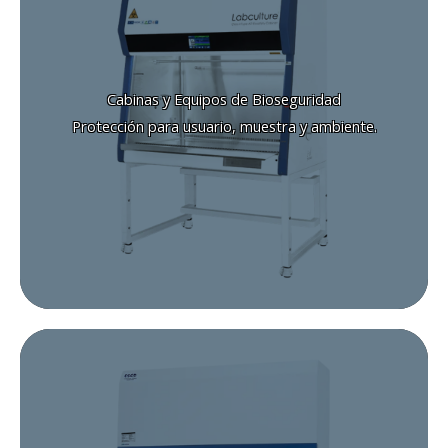
Incluye:
Clase I.
Clase II.
Cabinas y Equipos de Bioseguridad
Clase III.
Protección para usuario, muestra y ambiente.
Citotóxicos.
Cabinas PCR.
Solicitar cotización
Cabinas de Flujo Laminar
Incluye: