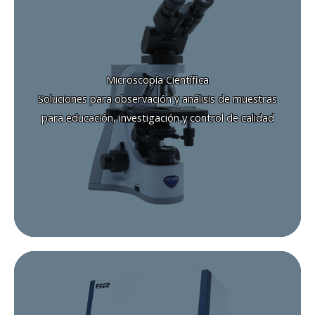
Microscopía Científica
Incluye:
Ópticos de rutina
Binoculares / Trinoculares
Microscopía Científica
Digitales
Soluciones para observación y análisis de muestras
Fluorescencia
para educación, investigación y control de calidad
Estereomicroscopía
Solicitar cotización
Cabinas y Equipos de Bioseguridad